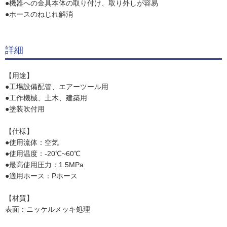
●機器への金具本体の取り付け、取り外しが容易
●ホースのねじれ解消
詳細
【用途】
●工場設備配管、エアーツール用
●工作機械、土木、建築用
●塗装吹付用
【仕様】
●使用流体：空気
●使用温度：-20℃~60℃
●最高使用圧力：1.5MPa
●適用ホース：Pホース
【材質】
表面：ニッケルメッキ処理