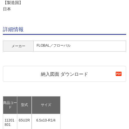
【製造国】
日本
詳細情報
FLOBAL／フローバル
メーカー
納入図面 ダウンロード
商品コー
型式
サイズ
ド
11201
65U2R
6.5x10-R1/4
801