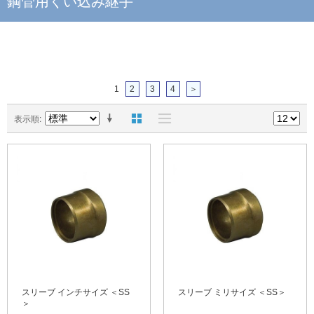
鋼管用くい込み継手
1
2
3
4
＞
表示順
スリーブ インチサイズ ＜SS
スリーブ ミリサイズ ＜SS＞
＞