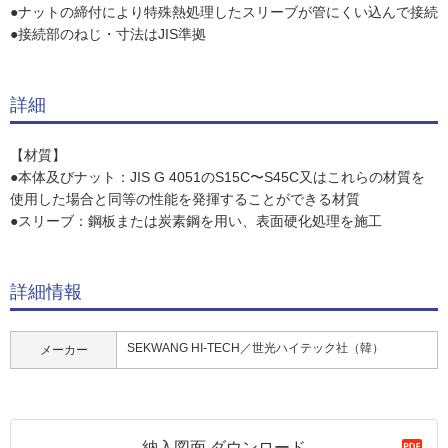
●ナットの締付により特殊熱処理したスリーブが管にくい込んで接続
●接続部のねじ・寸法はJIS準拠
詳細
【材質】
●本体及びナット：JIS G 4051のS15C〜S45C又はこれらの材質を
使用した場合と同等の性能を発揮することができる材質
●スリーブ：鋼板または炭素鋼を用い、表面硬化処理を施工
詳細情報
SEKWANG HI-TECH／世光ハイテック社（韓）
メーカー
納入図面 ダウンロード