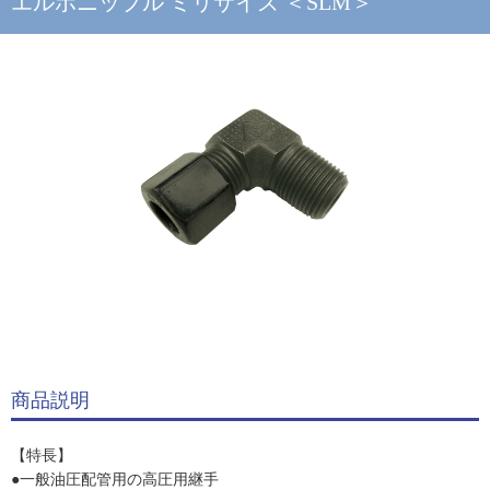
エルボニップル ミリサイズ ＜SLM＞
商品説明
【特長】
●一般油圧配管用の高圧用継手