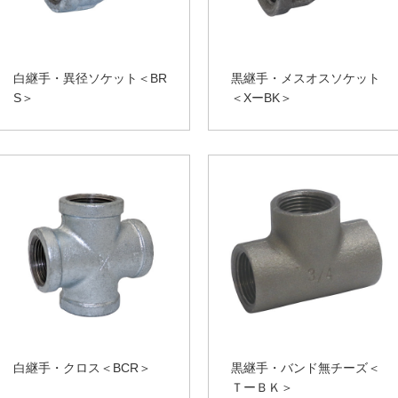
白継手・異径ソケット＜BR
黒継手・メスオスソケット
S＞
＜XーBK＞
白継手・クロス＜BCR＞
黒継手・バンド無チーズ＜
ＴーＢＫ＞