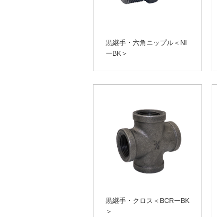
黒継手・六角ニップル＜NI
ーBK＞
黒継手・クロス＜BCRーBK
＞