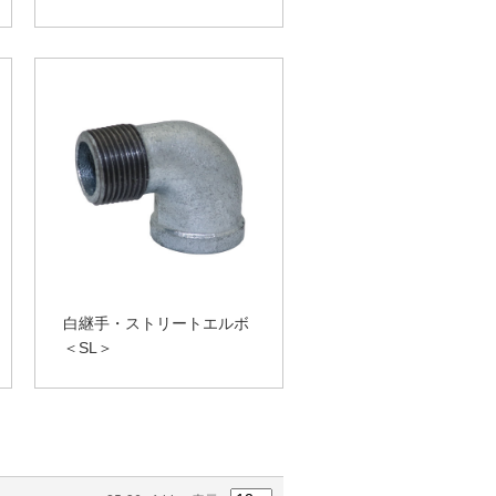
白継手・ストリートエルボ
＜SL＞