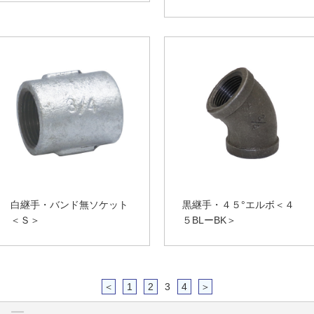
白継手・バンド無ソケット
黒継手・４５°エルボ＜４
＜Ｓ＞
５BLーBK＞
＜
1
2
3
4
＞