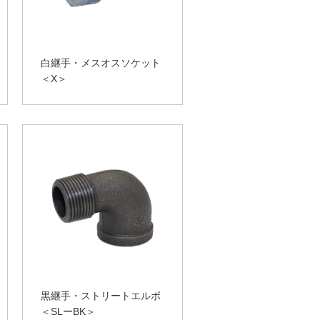
白継手・メスオスソケット
＜X＞
黒継手・ストリートエルボ
＜SLーBK＞