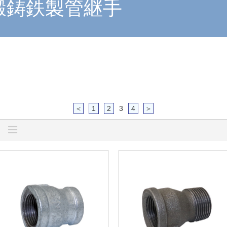
鍛鋳鉄製管継手
＜
1
2
3
4
＞