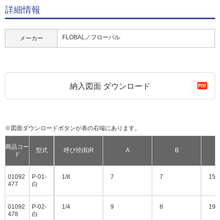
詳細情報
FLOBAL／フローバル
メーカー
納入図面 ダウンロード
※図面ダウンロードボタンが表の右端にあります。
商品コー
型式
呼び径(B)R
A
B
ド
01092
P-01-
1/8
7
7
15
477
白
01092
P-02-
1/4
9
8
19
478
白