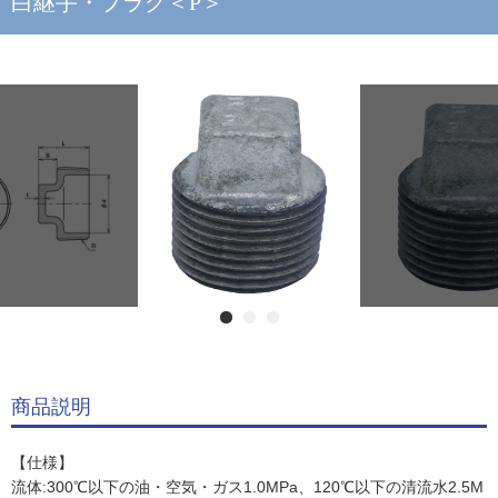
白継手・プラグ＜P＞
商品説明
【仕様】
流体:300℃以下の油・空気・ガス1.0MPa、120℃以下の清流水2.5M