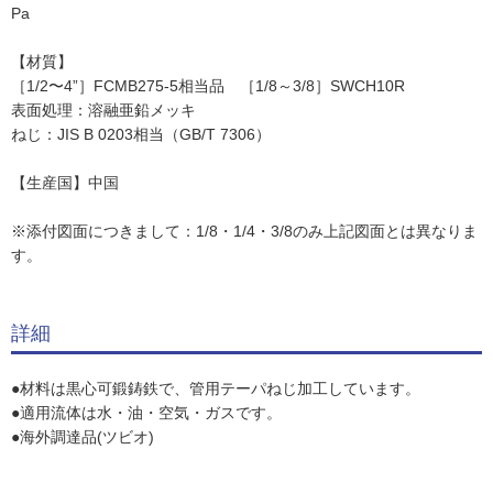
Pa
【材質】
［1/2〜4”］FCMB275-5相当品 ［1/8～3/8］SWCH10R
表面処理：溶融亜鉛メッキ
ねじ：JIS B 0203相当（GB/T 7306）
【生産国】中国
※添付図面につきまして：1/8・1/4・3/8のみ上記図面とは異なりま
す。
詳細
●材料は黒心可鍛鋳鉄で、管用テーパねじ加工しています。
●適用流体は水・油・空気・ガスです。
●海外調達品(ツビオ)