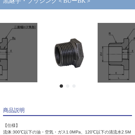
黒継手・ブッシング＜BUーBK＞
商品説明
【仕様】
流体:300℃以下の油・空気・ガス1.0MPa、120℃以下の清流水2.5M