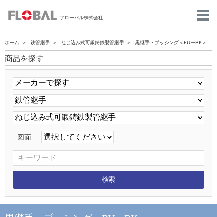
フローバル株式会社
ホーム
鉄管継手
ねじ込み式可鍛鋳鉄製管継手
黒継手・ブッシング＜BUーBK＞
商品を探す
図面