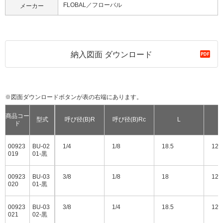
FLOBAL／フローバル
メーカー
納入図面 ダウンロード
※図面ダウンロードボタンが表の右端にあります。
商品コー
型式
呼び径(B)R
呼び径(B)Rc
L
ド
00923
BU-02
1/4
1/8
18.5
12.
019
01-黒
00923
BU-03
3/8
1/8
18
12
020
01-黒
00923
BU-03
3/8
1/4
18.5
12.
021
02-黒