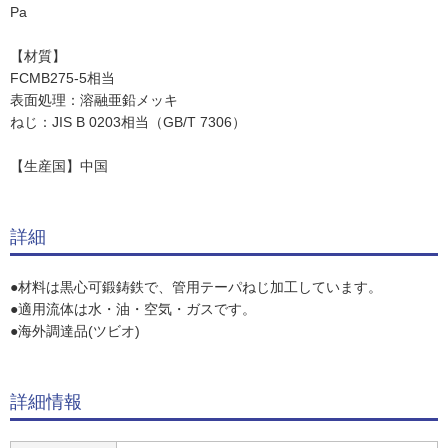
Pa
【材質】
FCMB275-5相当
表面処理：溶融亜鉛メッキ
ねじ：JIS B 0203相当（GB/T 7306）
【生産国】中国
詳細
●材料は黒心可鍛鋳鉄で、管用テーパねじ加工しています。
●適用流体は水・油・空気・ガスです。
●海外調達品(ツビオ)
詳細情報