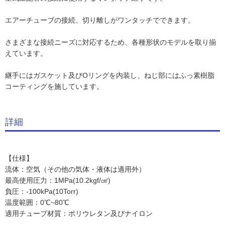
エアーチューブの接続、切り離しがワンタッチでできます。
さまざまな接続ニーズに対応するため、各種形状のモデルを取り揃
えています。
継手にはガスケット及びOリングを内装し、ねじ部にはふっ素樹脂
コーティングを施しています。
詳細
【仕様】
流体：空気（その他の気体・液体は適用外）
最高使用圧力：1MPa(10.2kgf/㎠)
負圧：-100kPa(10Torr)
温度範囲：0℃~80℃
適用チューブ材質：ポリウレタン及びナイロン