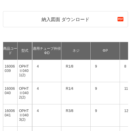
納入図面 ダウンロード
商品コー
適用チューブ外径
型式
ネジ
ΦP
ド
ΦD
16006
OPHT
4
R1/8
9
8
039
Ⅱ040
1(2)
16006
OPHT
4
R1/4
9
11
040
Ⅱ040
2(2)
16006
OPHT
4
R3/8
9
12
041
Ⅱ040
3(2)