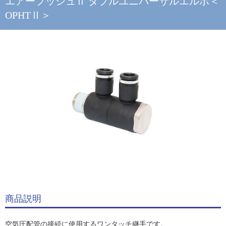
エアープッシュⅡ ダブルユニバーサルエルボ＜
OPHTⅡ＞
商品説明
空気圧配管の接続に使用するワンタッチ継手です。