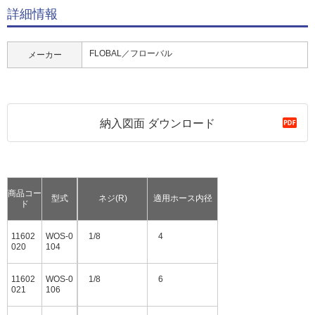
詳細情報
FLOBAL／フローバル
メーカー
納入図面 ダウンロード
商品コー
型式
ネジ(R)
適用ホース内径
ド
11602
WOS-0
1/8
4
020
104
11602
WOS-0
1/8
6
021
106