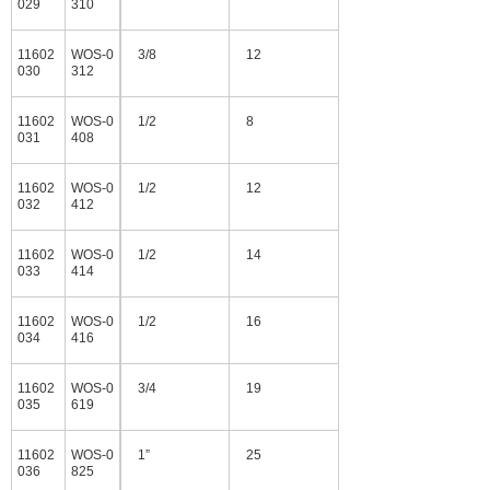
029
310
11602
WOS-0
3/8
12
030
312
11602
WOS-0
1/2
8
031
408
11602
WOS-0
1/2
12
032
412
11602
WOS-0
1/2
14
033
414
11602
WOS-0
1/2
16
034
416
11602
WOS-0
3/4
19
035
619
11602
WOS-0
1”
25
036
825