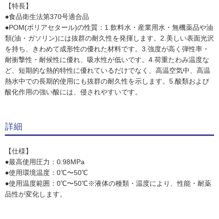
【特長】
●食品衛生法第370号適合品
●POM(ポリアセタール)の性質：1.飲料水・産業用水・無機薬品や油
類(油・ガソリン)には抜群の耐久性を発揮します。2.美しい表面光沢
を持ち、きわめて成形性の優れた材料です。3.強度が高く弾性率・
耐衝撃性・耐候性に優れ、吸水性が低いです。4.荷重たわみ温度な
ど、短期的な熱的特性に優れているだけでなく、高温空気中、高温
熱水中での長期的使用にも抜群の耐久性を示します。5.酸類および
酸化作用の強い酸には、侵されやすいです。
詳細
【仕様】
●最高使用圧力：0.98MPa
●使用環境温度：0℃〜50℃
●使用温度範囲：0℃〜50℃※液体の種類・温度により、性能・耐薬
品性が変化します。