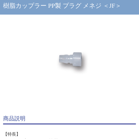
樹脂カップラー PP製 プラグ メネジ ＜JF＞
商品説明
【特長】