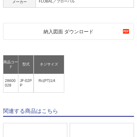
FLOBAL／フローバル
メーカー
納入図面 ダウンロード
商品コー
型式
ネジサイズ
ド
28600
JF-02P
Rc(PT)1/4
028
P
関連する商品はこちら