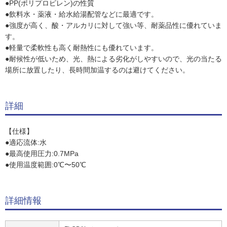
●PP(ポリプロピレン)の性質
●飲料水・薬液・給水給湯配管などに最適です。
●強度が高く、酸・アルカリに対して強い等、耐薬品性に優れていま
す。
●軽量で柔軟性も高く耐熱性にも優れています。
●耐候性が低いため、光、熱による劣化がしやすいので、光の当たる
場所に放置したり、長時間加温するのは避けてください。
詳細
【仕様】
●適応流体:水
●最高使用圧力:0.7MPa
●使用温度範囲:0℃〜50℃
詳細情報