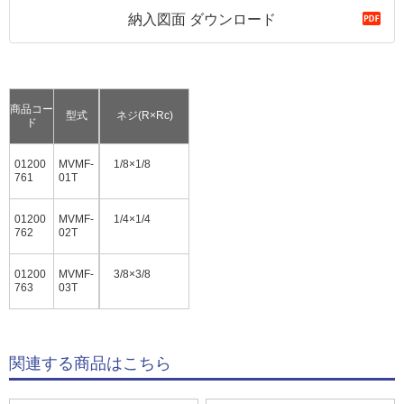
納入図面 ダウンロード
商品コー
型式
ネジ(R×Rc)
ド
01200
MVMF-
1/8×1/8
761
01T
01200
MVMF-
1/4×1/4
762
02T
01200
MVMF-
3/8×3/8
763
03T
関連する商品はこちら