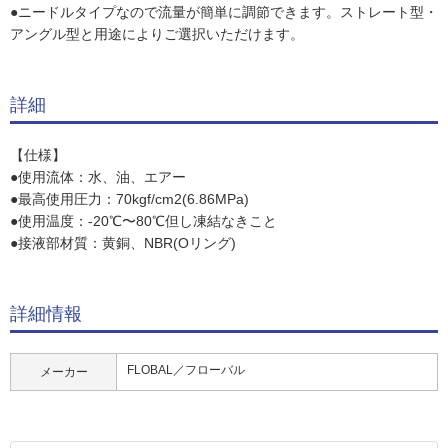
●ニードルタイプなので流量が簡単に調節できます。ストレート型・
アングル型と用途によりご選択いただけます。
詳細
【仕様】
●使用流体：水、油、エアー
●最高使用圧力：70kgf/cm2(6.86MPa)
●使用温度：-20℃〜80℃但し凍結なきこと
●接液部材質：黄銅、NBR(Oリング)
詳細情報
FLOBAL／フローバル
メーカー