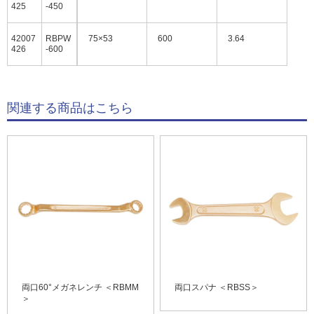
425
-450
42007
RBPW
75×53
600
3.64
426
-600
関連する商品はこちら
両口60°メガネレンチ ＜RBMM
両口スパナ ＜RBSS＞
＞