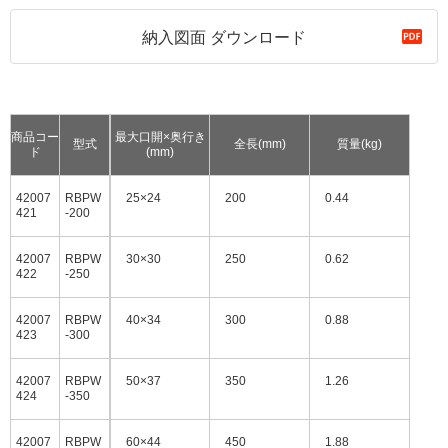
納入図面 ダウンロード
商品コー
最大口開×奥行き
型式
全長(mm)
質量(kg)
ド
(mm)
42007
RBPW
25×24
200
0.44
421
-200
42007
RBPW
30×30
250
0.62
422
-250
42007
RBPW
40×34
300
0.88
423
-300
42007
RBPW
50×37
350
1.26
424
-350
42007
RBPW
60×44
450
1.88