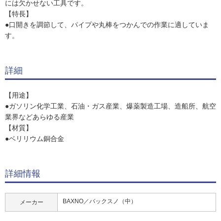
には欠かせない工具です。
【特長】
●口開きを調節して、パイプや丸棒をつかんでの作業に適していま
す。
詳細
【用途】
●ガソリン化学工業、石油・ガス産業、爆薬製造工場、造船所、航空
業界などあらゆる産業
【材質】
●ベリリウム銅合金
詳細情報
BAXNO／バックスノ（中）
メーカー