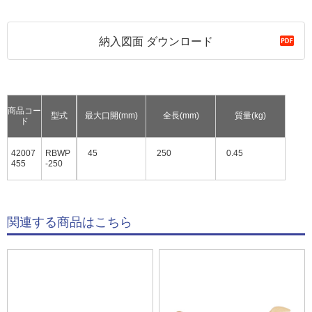
納入図面 ダウンロード
商品コー
型式
最大口開(mm)
全長(mm)
質量(kg)
ド
42007
RBWP
45
250
0.45
455
-250
関連する商品はこちら