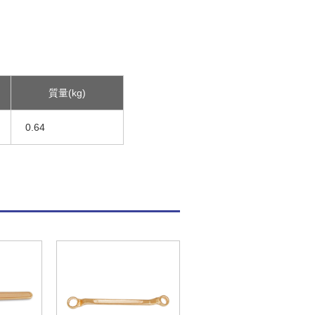
質量(kg)
0.64