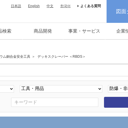
日本語
English
中文
한국어
よくある質問
図面
品検索
商品開発
事業・サービス
企業
ウム銅合金安全工具
デッキスクレーパー ＜RBDS＞