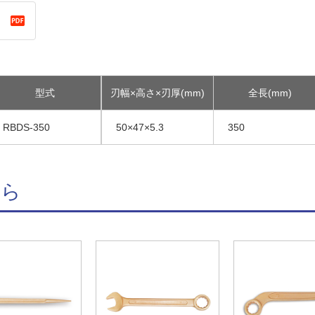
型式
刃幅×高さ×刃厚(mm)
全長(mm)
RBDS-350
50×47×5.3
350
ちら