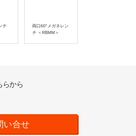
ンチ
両口60°メガネレン
チ ＜RBMM＞
ちらから
問い合せ