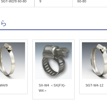
SGT-W2/9 60-80
9
60-80
ちら
W4/9
SX-W4 ＜SX(FX)-
SGT-W4-12
W4＞