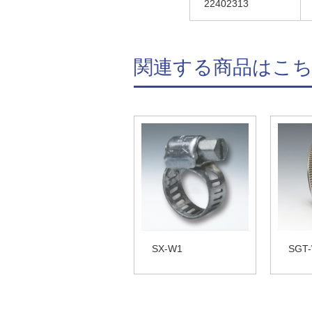
22402313
関連する商品はこ
SX-W1
SGT-