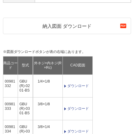
納入図面 ダウンロード
※図面ダウンロードボタンが表の右端にあります。
商品コー
外ネジ×内ネジ(R
型式
CAD図面
ド
×Rc)
00981
GBU
1/4×1/8
332
(R)-02
ダウンロード
01-BS
00981
GBU
3/8×1/8
333
(R)-03
ダウンロード
01-BS
00981
GBU
3/8×1/4
334
(R)-03
ダウンロード