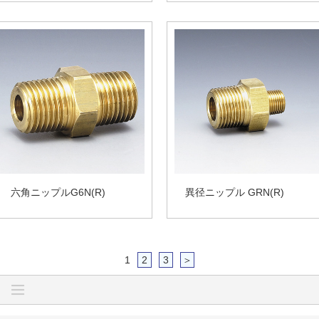
六角ニップルG6N(R)
異径ニップル GRN(R)
1
2
3
＞