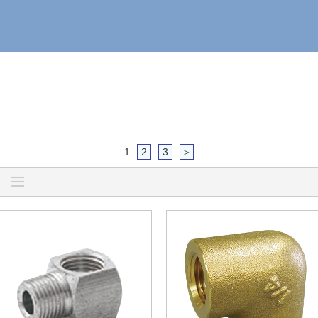
1
2
3
＞